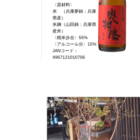
〈原材料〉
米 （兵庫夢錦：兵庫
県産）
米麹（山田錦：兵庫県
産米）
〈精米歩合〉55%
〈アルコール分〉15%
JANコード：
4967121010706