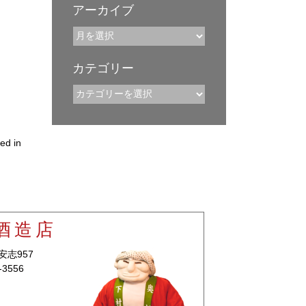
アーカイブ
カテゴリー
ed in
酒造店
安志957
-3556