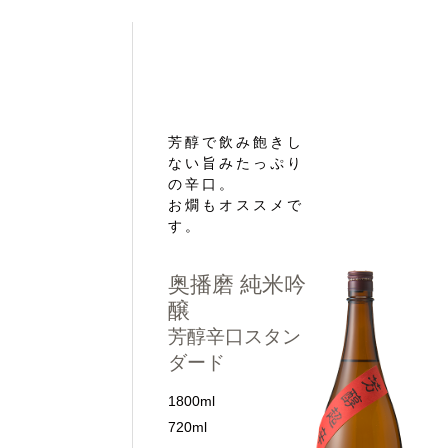
芳醇で飲み飽きし
ない旨みたっぷり
の辛口。
お燗もオススメで
す。
奥播磨 純⽶吟
醸
芳醇辛口スタン
ダード
1800ml
720ml