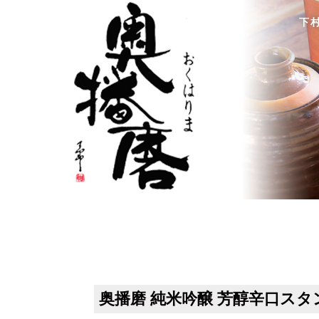
下
奥播磨 純⽶吟醸 芳醇辛口スタ