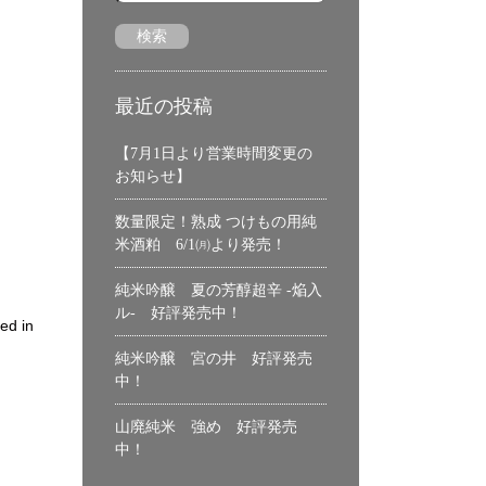
最近の投稿
【7月1日より営業時間変更の
お知らせ】
数量限定！熟成 つけもの用純
米酒粕 6/1㈪より発売！
純米吟醸 夏の芳醇超辛 -焔入
ル- 好評発売中！
ed in
純米吟醸 宮の井 好評発売
中！
山廃純米 強め 好評発売
中！