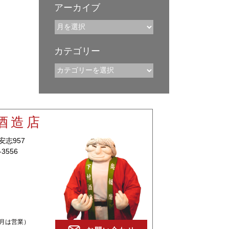
アーカイブ
カテゴリー
酒造店
安志957
-3556
2月は営業）