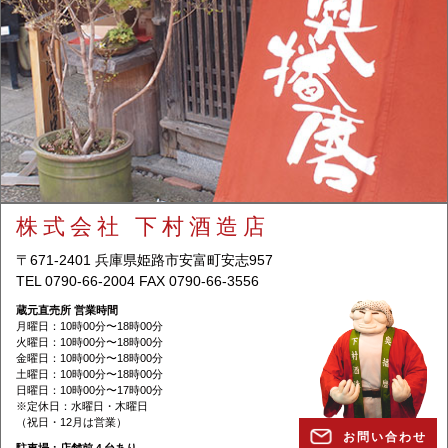
株式会社 下村酒造店
〒671-2401 兵庫県姫路市安富町安志957
TEL 0790-66-2004 FAX 0790-66-3556
蔵元直売所 営業時間
月曜日：10時00分〜18時00分
火曜日：10時00分〜18時00分
金曜日：10時00分〜18時00分
土曜日：10時00分〜18時00分
日曜日：10時00分〜17時00分
※定休日：水曜日・木曜日
（祝日・12月は営業）
お問い合わせ
駐⾞場：店舗前４台あり